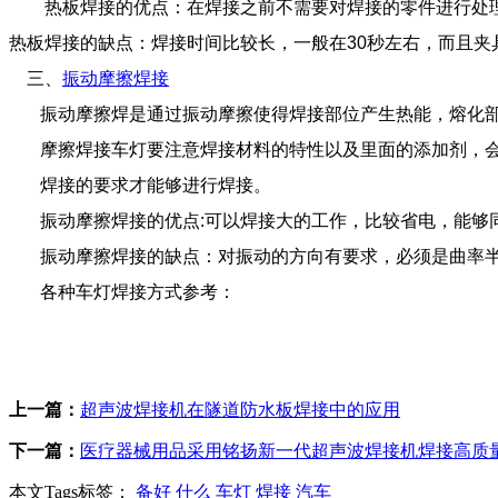
热板焊接的优点：在焊接之前不需要对焊接的零件进行处
热板焊接的缺点：焊接时间比较长，一般在
30
秒左右，而且夹
三、
振动摩擦焊接
振动摩擦焊是通过振动摩擦使得焊接部位产生热能，熔化
摩擦焊接车灯要注意焊接材料的特性以及里面的添加剂，
焊接的要求才能够进行焊接。
振动摩擦焊接的优点
:
可以焊接大的工作，比较省电，能够
振动摩擦焊接的缺点：对振动的方向有要求，必须是曲率
各种车灯焊接方式参考：
上一篇：
超声波焊接机在隧道防水板焊接中的应用
下一篇：
医疗器械用品采用铭扬新一代超声波焊接机焊接高质
本文Tags标签：
备好
什么
车灯
焊接
汽车