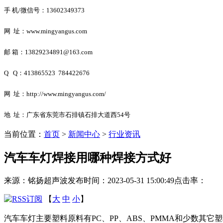
手 机/微信号：
13602349373
网 址：www.mingyangus.com
邮
箱：13829234891@163.com
Q Q：413865523 784422676
网 址：http://www.mingyangus.com/
地 址：广东省东莞市石排镇石排大道西54号
当前位置：
首页
>
新闻中心
>
行业资讯
汽车车灯焊接用哪种焊接方式好
来源：铭扬超声波
发布时间：2023-05-31 15:00:49
点击率：
【
大
中
小
】
汽车车灯主要塑料原料有
PC、PP、ABS、PMMA和少数其